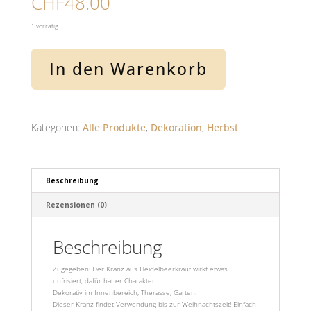
CHF
48.00
1 vorrätig
Kranz
In den Warenkorb
"Heittustüde"
Menge
Kategorien:
Alle Produkte
,
Dekoration
,
Herbst
Beschreibung
Rezensionen (0)
Beschreibung
Zugegeben: Der Kranz aus Heidelbeerkraut wirkt etwas
unfrisiert, dafür hat er Charakter.
Dekorativ im Innenbereich, Therasse, Garten.
Dieser Kranz findet Verwendung bis zur Weihnachtszeit! Einfach