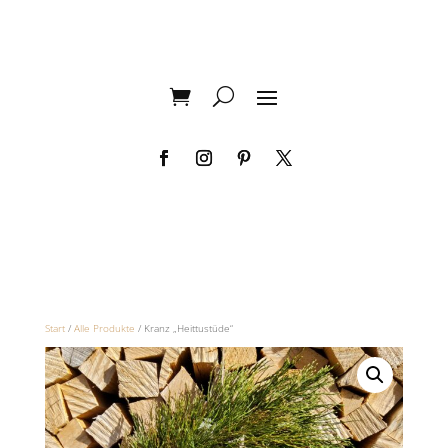
Start
/
Alle Produkte
/ Kranz „Heittustüde“