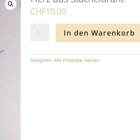
CHF
10.00
Herz
In den Warenkorb
aus
Stacheldraht
Menge
Kategorien:
Alle Produkte
,
Herzen