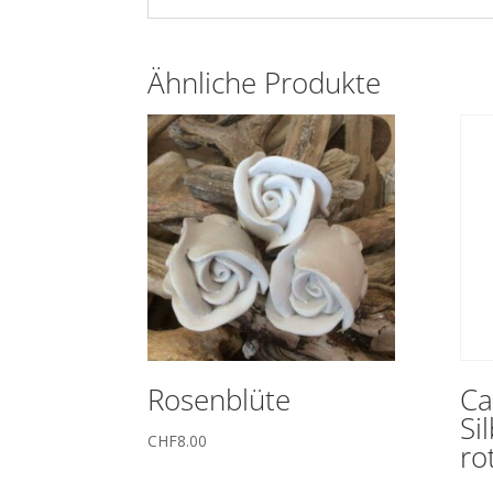
Ähnliche Produkte
Rosenblüte
Ca
Si
CHF
8.00
ro