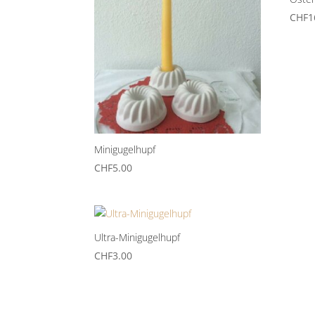
CHF
1
Minigugelhupf
CHF
5.00
Ultra-Minigugelhupf
CHF
3.00