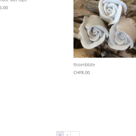
6.00
Rosenblüte
CHF
8.00
1
2
→