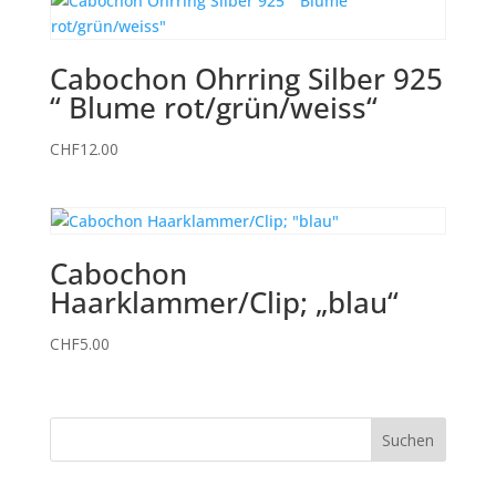
Cabochon Ohrring Silber 925
“ Blume rot/grün/weiss“
CHF
12.00
Cabochon
Haarklammer/Clip; „blau“
CHF
5.00