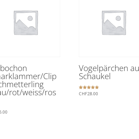
bochon
Vogelpärchen au
arklammer/Clip
Schaukel
chmetterling
au/rot/weiss/ros
CHF
28.00
Bewertet mit
5.00
von 5
5.00