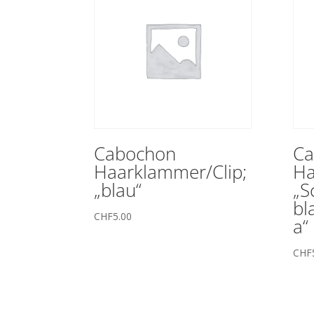
Cabochon
Ca
Haarklammer/Clip;
Ha
„blau“
„S
bl
CHF
5.00
a“
CHF