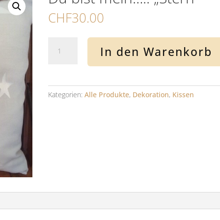
CHF
30.00
Du
In den Warenkorb
bist
mein.....
"Stern"
Menge
Kategorien:
Alle Produkte
,
Dekoration
,
Kissen