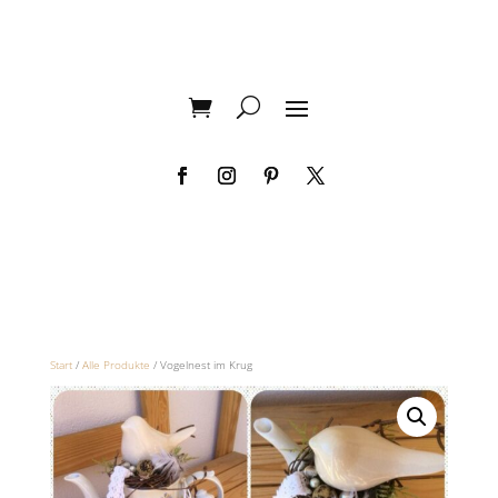
Start
/
Alle Produkte
/ Vogelnest im Krug