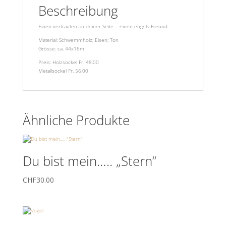
Beschreibung
Einen vertrauten an deiner Seite…. einen engels-Freund.
Material: Schwemmholz; Eisen; Ton
Grösse: ca. 44x16m
Preis: Holzsockel Fr. 48.00
Metallsockel Fr. 56.00
Ähnliche Produkte
Du bist mein….. „Stern“
CHF
30.00