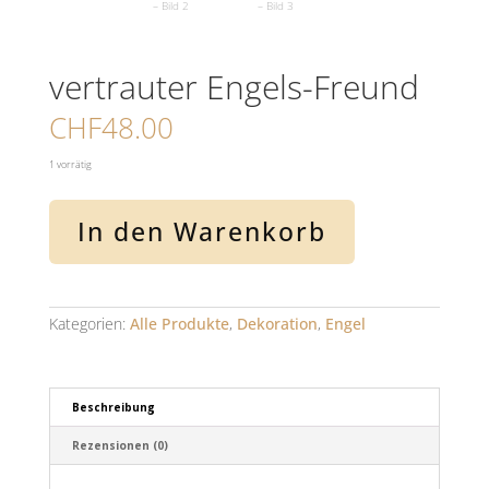
vertrauter Engels-Freund
CHF
48.00
1 vorrätig
vertrauter
In den Warenkorb
Engels-
Freund
Menge
Kategorien:
Alle Produkte
,
Dekoration
,
Engel
Beschreibung
Rezensionen (0)