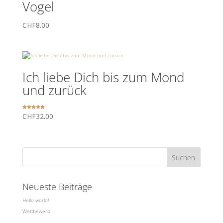
Vogel
CHF
8.00
Ich liebe Dich bis zum Mond
und zurück
Bewertet
CHF
32.00
mit
5.00
von 5
Neueste Beiträge
Hello world!
Wettbewerb