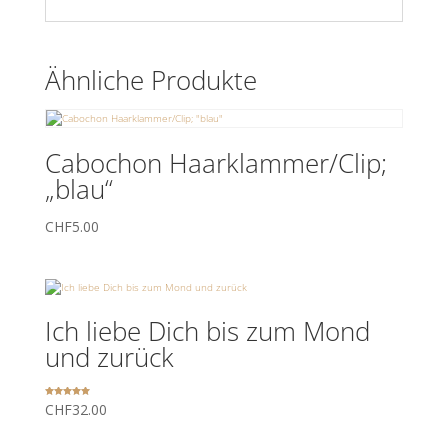
Ähnliche Produkte
Cabochon Haarklammer/Clip;
„blau“
CHF
5.00
Ich liebe Dich bis zum Mond
und zurück
Bewertet
CHF
32.00
mit
5.00
von 5