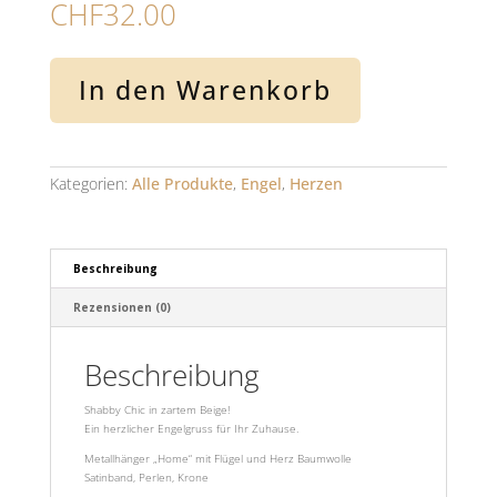
CHF
32.00
Shabby
In den Warenkorb
Chic
"Home,
herzlicher
Engelsgruss"
Menge
Kategorien:
Alle Produkte
,
Engel
,
Herzen
Beschreibung
Rezensionen (0)
Beschreibung
Shabby Chic in zartem Beige!
Ein herzlicher Engelgruss für Ihr Zuhause.
Metallhänger „Home“ mit Flügel und Herz Baumwolle
Satinband, Perlen, Krone