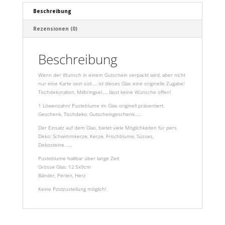
Beschreibung
Rezensionen (0)
Beschreibung
Wenn der Wunsch in einem Gutschein verpackt wird, aber nicht
nur eine Karte sein soll….. ist dieses Glas eine originelle Zugabe!
Tischdekoration, Mitbringsel….. lässt keine Wünsche offen!
1 Löwenzahn/ Pusteblume im Glas originell präsentiert.
Geschenk, Tischdeko, Gutscheingeschenk……
Der Einsatz auf dem Glas, bietet viele Möglichkeiten für pers.
Deko: Schwimmkerze, Kerze, Frischblume, Süsses,
Dekosteine…….
Pusteblume haltbar über lange Zeit
Grösse Glas: 12.5x9cm
Bänder, Perlen, Herz
Keine Postzustellung möglich!