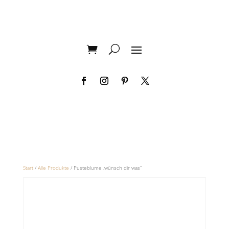
Start
/
Alle Produkte
/ Pusteblume ‚wünsch dir was“