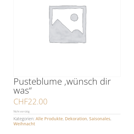
Pusteblume ‚wünsch dir
was“
CHF
22.00
Nicht vorrätig
Kategorien:
Alle Produkte
,
Dekoration
,
Saisonales
,
Weihnacht