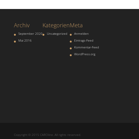
Archiv
Kategorien
Meta
September 2020
Uncategorized
Anmelden
Mai 2016
Eintrags-Feed
Kommentar-Feed
WordPress.org
Copyright © 2015 CAROline. All rights reserved.