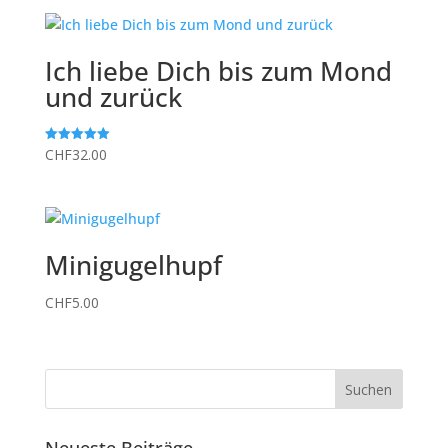
Ich liebe Dich bis zum Mond
und zurück
CHF
32.00
Bewertet mit
5.00
von 5
Minigugelhupf
CHF
5.00
Neueste Beiträge