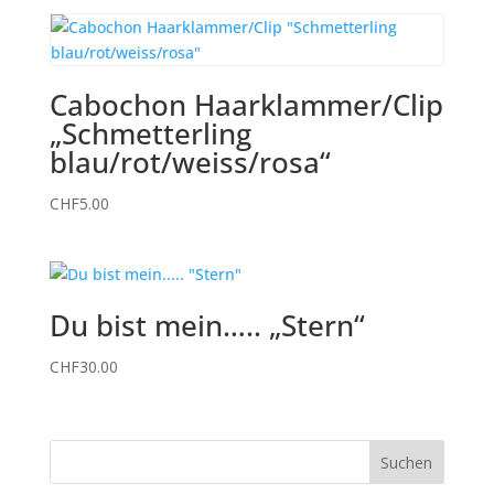
Cabochon Haarklammer/Clip
„Schmetterling
blau/rot/weiss/rosa“
CHF
5.00
Du bist mein….. „Stern“
CHF
30.00