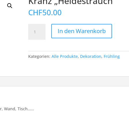
Kranz „Heidestrauch“
CHF
50.00
Kranz
In den Warenkorb
"Heidestrauch"
Menge
Kategorien:
Alle Produkte
,
Dekoration
,
Frühling
ür, Wand, Tisch……