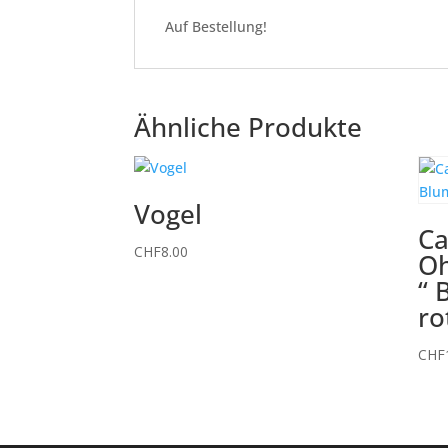
Auf Bestellung!
Ähnliche Produkte
Vogel
C
CHF
8.00
Oh
“ 
ro
CHF