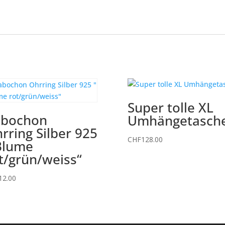
Super tolle XL
abochon
Umhängetasch
rring Silber 925
CHF
128.00
Blume
t/grün/weiss“
12.00