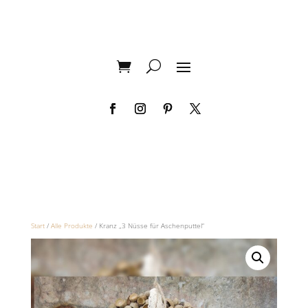
Start
/
Alle Produkte
/ Kranz „3 Nüsse für Aschenputtel“