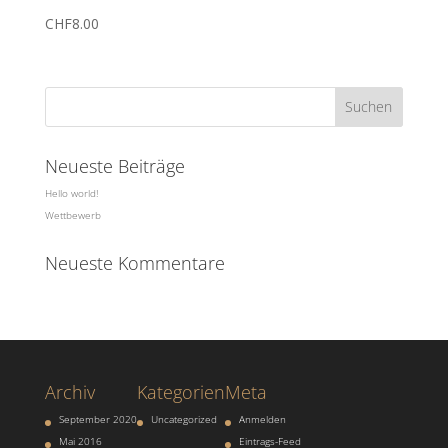
CHF
8.00
Neueste Beiträge
Hello world!
Wettbewerb
Neueste Kommentare
Archiv
Kategorien
Meta
September 2020
Uncategorized
Anmelden
Mai 2016
Eintrags-Feed