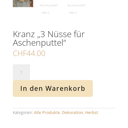
Kranz „3 Nüsse für
Aschenputtel“
CHF
44.00
Kranz
"3
Nüsse
für
In den Warenkorb
Aschenputtel"
Menge
Kategorien:
Alle Produkte
,
Dekoration
,
Herbst