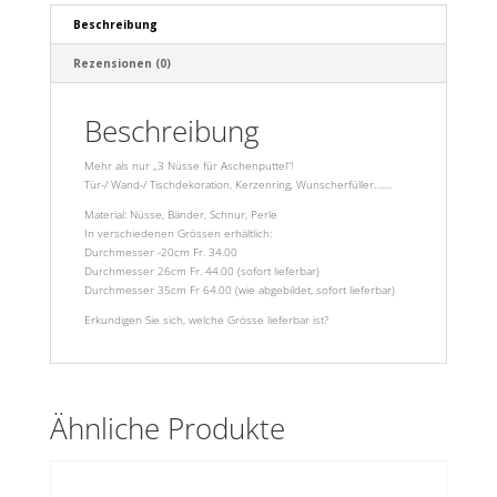
Beschreibung
Rezensionen (0)
Beschreibung
Mehr als nur „3 Nüsse für Aschenputtel“!
Tür-/ Wand-/ Tischdekoration, Kerzenring, Wunscherfüller…….
Material: Nüsse, Bänder, Schnur, Perle
In verschiedenen Grössen erhältlich:
Durchmesser -20cm Fr. 34.00
Durchmesser 26cm Fr. 44.00 (sofort lieferbar)
Durchmesser 35cm Fr 64.00 (wie abgebildet, sofort lieferbar)
Erkundigen Sie sich, welche Grösse lieferbar ist?
Ähnliche Produkte