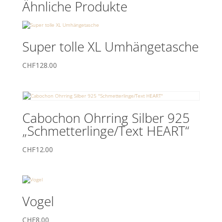
Ähnliche Produkte
Super tolle XL Umhängetasche
CHF
128.00
Cabochon Ohrring Silber 925
„Schmetterlinge/Text HEART“
CHF
12.00
Vogel
CHF
8.00