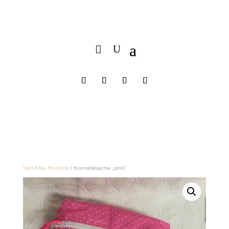
Start
/
Alle Produkte
/ Kosmetiktasche „pinki“