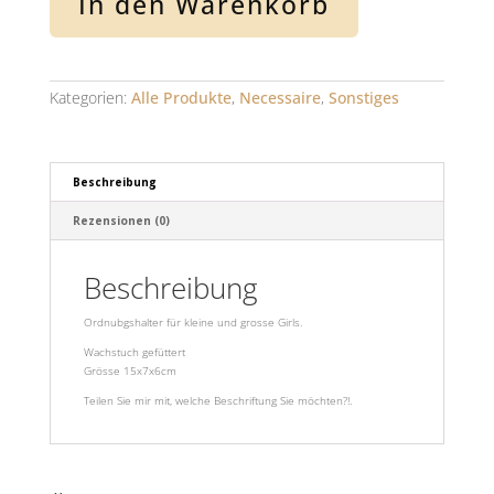
In den Warenkorb
Kategorien:
Alle Produkte
,
Necessaire
,
Sonstiges
Beschreibung
Rezensionen (0)
Beschreibung
Ordnubgshalter für kleine und grosse Girls.
Wachstuch gefüttert
Grösse 15x7x6cm
Teilen Sie mir mit, welche Beschriftung Sie möchten?!.