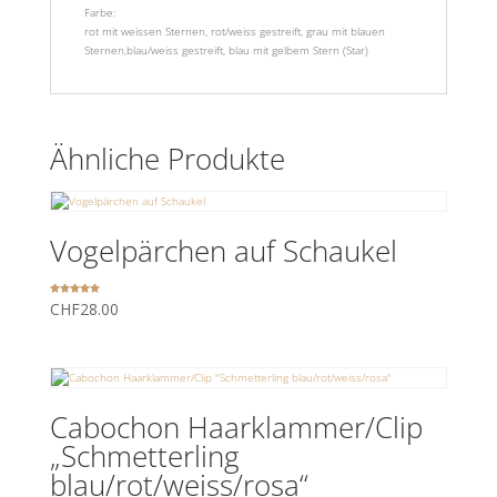
Farbe:
rot mit weissen Sternen, rot/weiss gestreift, grau mit blauen
Sternen,blau/weiss gestreift, blau mit gelbem Stern (Star)
Ähnliche Produkte
Vogelpärchen auf Schaukel
Bewertet
CHF
28.00
mit
5.00
von 5
Cabochon Haarklammer/Clip
„Schmetterling
blau/rot/weiss/rosa“