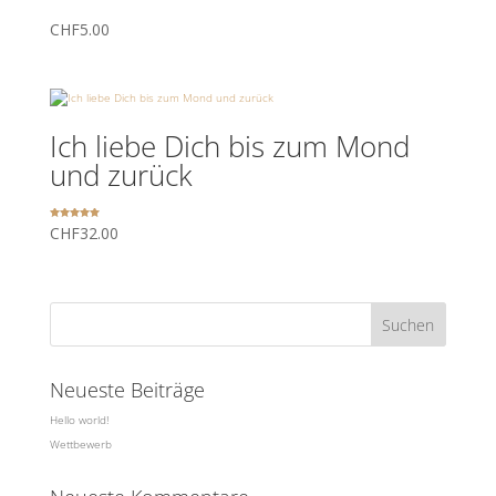
CHF
5.00
Ich liebe Dich bis zum Mond
und zurück
Bewertet
CHF
32.00
mit
5.00
von 5
Neueste Beiträge
Hello world!
Wettbewerb