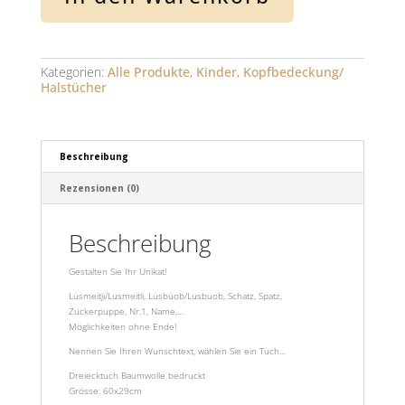
Kategorien:
Alle Produkte
,
Kinder
,
Kopfbedeckung/
Halstücher
Beschreibung
Rezensionen (0)
Beschreibung
Gestalten Sie Ihr Unikat!
Lüsmeitji/Lusmeitli, Lüsbüob/Lusbuob, Schatz, Spatz,
Zuckerpuppe, Nr.1, Name,…
Möglichkeiten ohne Ende!
Nennen Sie Ihren Wunschtext, wählen Sie ein Tuch…
Dreiecktuch Baumwolle bedruckt
Grösse: 60x29cm