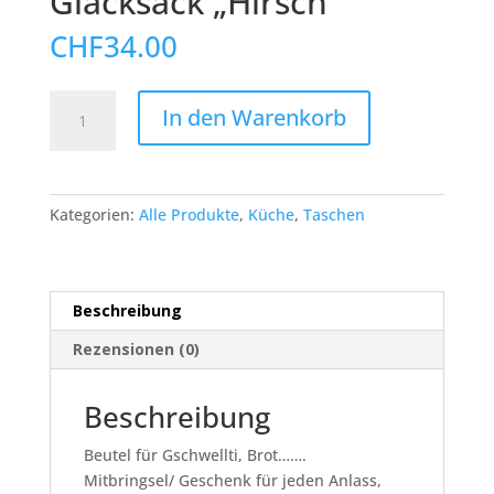
Gläcksack „Hirsch“
CHF
34.00
Gschwelltibeutel
In den Warenkorb
/
Gläcksack
"Hirsch"
Menge
Kategorien:
Alle Produkte
,
Küche
,
Taschen
Beschreibung
Rezensionen (0)
Beschreibung
Beutel für Gschwellti, Brot…….
Mitbringsel/ Geschenk für jeden Anlass,