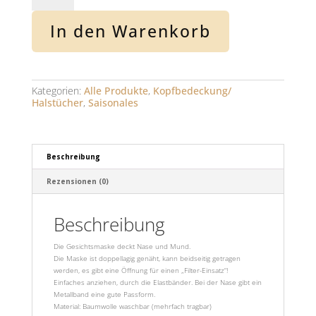
"bunt,
bunter,
In den Warenkorb
munter..."
(Kopie)
Menge
Kategorien:
Alle Produkte
,
Kopfbedeckung/
Halstücher
,
Saisonales
Beschreibung
Rezensionen (0)
Beschreibung
Die Gesichtsmaske deckt Nase und Mund.
Die Maske ist doppe­llagig genäht, kann beidseitig getragen
werden, es gibt eine Öffnung für einen „Filter-Einsatz“!
Einfaches anziehen, durch die Elastbänd­er. Bei der Nase gibt ein
Metallband​ eine gute Passform.
Material: Baumwolle waschbar (mehrfach tragbar)