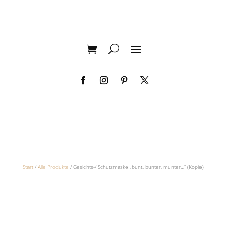
Start
/
Alle Produkte
/ Gesichts-/ Schutzmaske „bunt, bunter, munter…“ (Kopie)