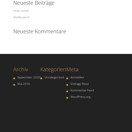
Neueste Beiträge
Hello world!
Wettbewerb
Neueste Kommentare
Archiv
Kategorien
Meta
September 2020
Uncategorized
Anmelden
Mai 2016
Eintrags-Feed
Kommentar-Feed
WordPress.org