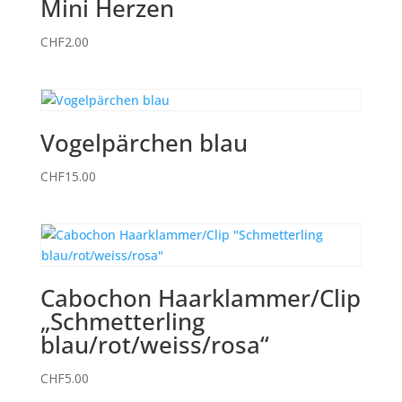
Mini Herzen
CHF
2.00
Vogelpärchen blau
CHF
15.00
Cabochon Haarklammer/Clip
„Schmetterling
blau/rot/weiss/rosa“
CHF
5.00