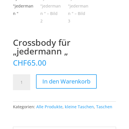
Crossbody für
„jedermann „
CHF
65.00
Crossbody
In den Warenkorb
für
"jedermann
"
Menge
Kategorien:
Alle Produkte
,
kleine Taschen
,
Taschen