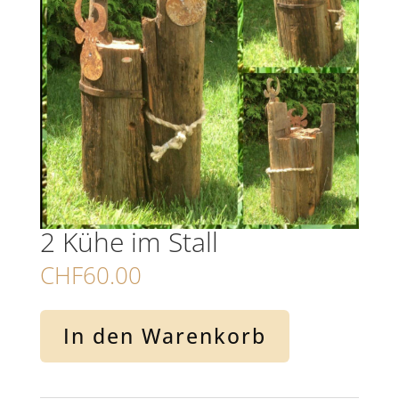
2 Kühe im Stall
CHF
60.00
2
In den Warenkorb
Kühe
im
Stall
Menge