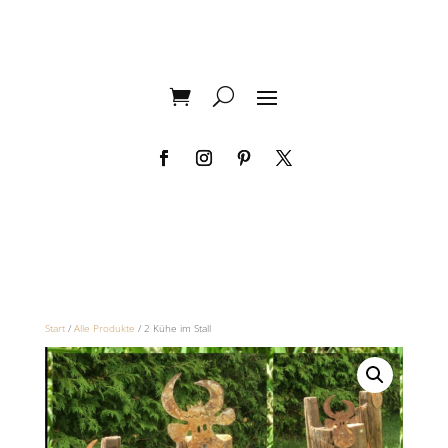
Start
/
Alle Produkte
/ 2 Kühe im Stall