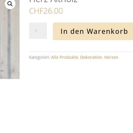
CHF
26.00
Herz
In den Warenkorb
Altholz
Menge
Kategorien:
Alle Produkte
,
Dekoration
,
Herzen