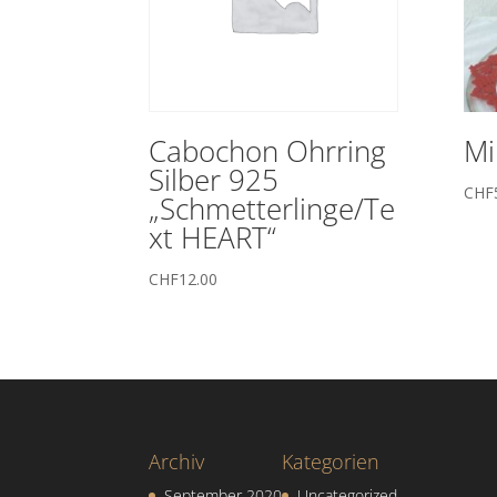
Cabochon Ohrring
Mi
Silber 925
CHF
„Schmetterlinge/Te
xt HEART“
CHF
12.00
Archiv
Kategorien
September 2020
Uncategorized