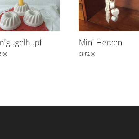
nigugelhupf
Mini Herzen
5.00
CHF
2.00